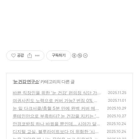
리 #스마트폰자세 #한쪽눈사용주의 #눈비비면안돼요 #
렌즈끼고자면위험 #투명데일리렌즈 #인공눈물 #온찜질
#눈꺼풀염예방 #다래끼주의 #아이리무버 #저자극클렌징
#브러시세척 #실내조도500럭스 #취침모드 #다운타임설
정 #수면위생 #생체리듬관리 #집중모드
공감
구독하기
'
눈 건강 연구소
' 카테고리의 다른 글
바쁜 직장인을 위한 ‘눈 건강’ 편의점 식단 가이
2025.11.25
드
여권사진도 노력으로 커버 가능? 번짐 0% 아
(0)
2025.11.01
이 메이크업
눈 밑 다크서클/충혈 5분 만에 완벽 커버 메이
(0)
2025.10.29
크업 & '고가 아이 세럼' 성분 분석 및 가성비템
루테인만으로 부족하다? 눈 건강을 지키는 ‘진
2025.10.27
추천
짜 조합’ 공개!
(0)
안경코받침 하나 바꿨을 뿐인데… 시야가 달라
(0)
2025.10.24
졌다!
디지털 교실, 블루라이트보다 더 위험한 ‘시선
(0)
2025.10.24
고정 피로’
(0)