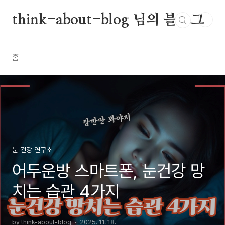
본문 바로가기
think-about-blog 님의 블로그
홈
눈 건강 연구소
어두운방 스마트폰, 눈건강 망
치는 습관 4가지
by think-about-blog
2025. 11. 18.