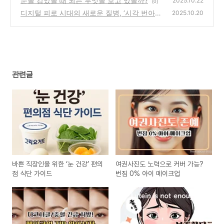
눈을 감았을 때 뇌는 무엇을 보고 있을까?
2025.10.22
(0)
디지털 피로 시대의 새로운 질병, ‘시각 번아웃
2025.10.20
증후군’
(0)
관련글
바쁜 직장인을 위한 ‘눈 건강’ 편의
여권사진도 노력으로 커버 가능?
점 식단 가이드
번짐 0% 아이 메이크업