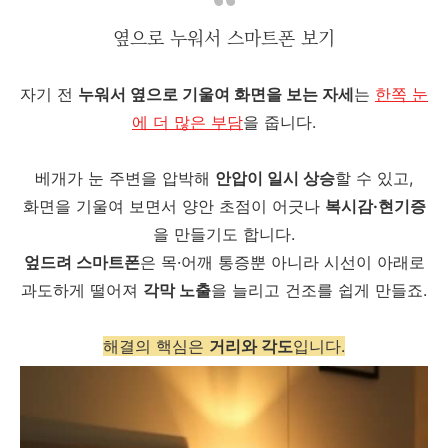
옆으로 누워서 스마트폰 보기
자기 전
누워서 옆으로 기울여 화면을 보는 자세
는
한쪽 눈
에 더 많은 부담
을 줍니다.
베개가 눈 주변을 압박해
안압이 일시 상승
할 수 있고,
화면을 기울여 보면서 양안 초점이 어긋나
복시감·현기증
을 만들기도 합니다.
엎드려 스마트폰
은 목·어깨 통증뿐 아니라 시선이 아래로
과도하게 떨어져
각막 노출
을 늘리고 건조를 쉽게 만들죠.
해결의 핵심은
거리와 각도
입니다.