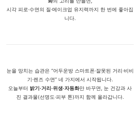
화
의 고리를 만들면,
시각 피로·수면의 질·메이크업 유지력까지 한 번에 좋아집
니다.
눈을 망치는 습관은 “어두운방 스마트폰·잘못된 거리·비비
기·렌즈 수면” 네 가지에서 시작됩니다.
오늘부터
밝기·거리·위생·자동화
만 바꾸면, 눈 건강과 사
진 결과물(선명도·피부 톤)까지 함께 올라갑니다.
#눈건강 #시력 #눈피로 #어두운방스마트폰 #잠자기전스
마트폰 #블루라이트 #수면방해 #디지털아이스트레인 #
스크린타임줄이기 #저휘도위험 #PWM플리커 #모니터거