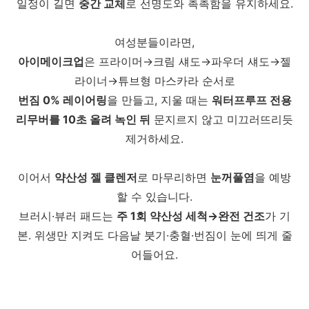
일정이 길면
중간 교체
로 선명도와 촉촉함을 유지하세요.
여성분들이라면,
아이메이크업
은 프라이머→크림 섀도→파우더 섀도→젤
라이너→튜브형 마스카라 순서로
번짐 0% 레이어링
을 만들고,
지울 때는
워터프루프 전용
리무버를 10초 올려 녹인 뒤
문지르지 않고 미끄러뜨리듯
제거하세요.
이어서
약산성 젤 클렌저
로 마무리하면
눈꺼풀염
을 예방
할 수 있습니다.
브러시·뷰러 패드는
주 1회 약산성 세척→완전 건조
가 기
본. 위생만 지켜도 다음날 붓기·충혈·번짐이 눈에 띄게 줄
어들어요.