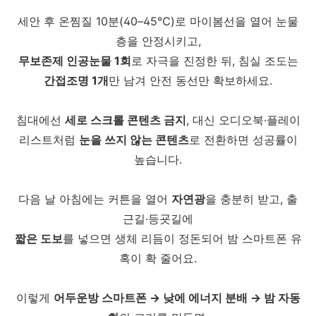
세안 후 온찜질 10분(40–45℃)로 마이봄선을 열어 눈물
층을 안정시키고,
무보존제 인공눈물 1회
로 자극을 진정한 뒤, 침실 조도는
간접조명 1개
만 남겨 안전 동선만 확보하세요.
침대에선
세로 스크롤 콘텐츠 금지
, 대신 오디오북·플레이
리스트처럼
눈을 쓰지 않는 콘텐츠
로 전환하면 성공률이
높습니다.
다음 날 아침에는 커튼을 열어
자연광
을 충분히 받고, 출
근길·등굣길에
짧은 도보
를 넣으면 생체 리듬이 정돈되어 밤 스마트폰 유
혹이 확 줄어요.
이렇게
어두운방 스마트폰 → 낮에 에너지 분배 → 밤 자동